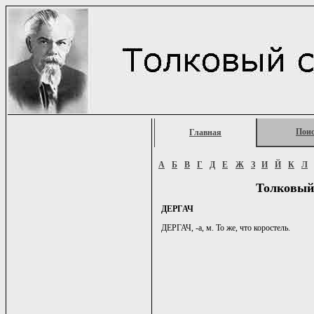
Пои
Главная
А
Б
В
Г
Д
Е
Ж
З
И
Й
К
Л
Толковый
ДЕРГАЧ
ДЕРГАЧ, -а, м. То же, что коростель.