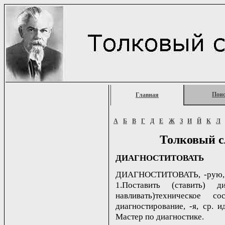
Пои
Главная
А
Б
В
Г
Д
Е
Ж
З
И
Й
К
Л
Толковый с
ДИАГНОСТИТОВАТЬ
ДИАГНОСТИТОВАТЬ, -рую, -ру
1.Поставить (ставить) 
навливать)техническое 
диагностирование, -я, ср. и
Мастер по диагностике.