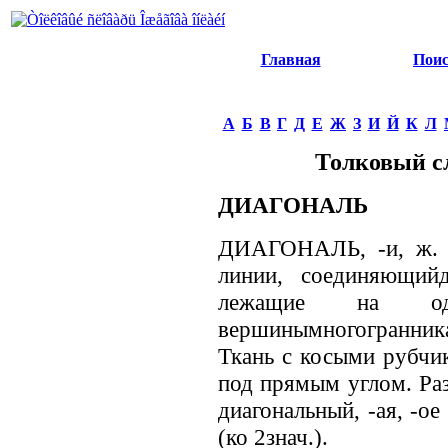
Главная
Пои
А
Б
В
Г
Д
Е
Ж
З
И
Й
К
Л
Толковый с
ДИАГОНАЛЬ
ДИАГОНАЛЬ, -и, ж. 1
линии, соединяющийд
лежащие на од
вершинымногогранника
Ткань с косыми рубчик
под прямым углом. Раз
диагональный, -ая, -ое 
(ко 2знач.).