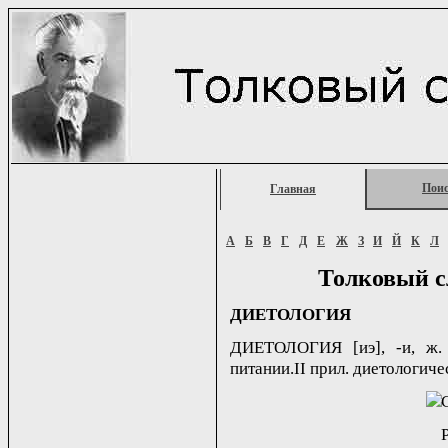
Пои
Главная
А
Б
В
Г
Д
Е
Ж
З
И
Й
К
Л
Толковый с
ДИЕТОЛОГИЯ
ДИЕТОЛОГИЯ [иэ], -и, ж.
питании.II прил. диетологичес