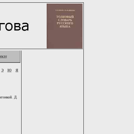
екте
Э
Ю
Я
егонкой. Д.