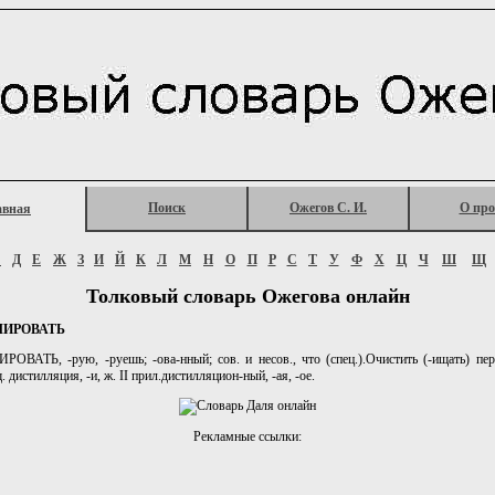
Поиск
Ожегов С. И.
О про
авная
Г
Д
Е
Ж
З
И
Й
К
Л
М
Н
О
П
Р
С
Т
У
Ф
Х
Ц
Ч
Ш
Щ
Толковый словарь Ожегова онлайн
ЛИРОВАТЬ
ВАТЬ, -рую, -руешь; -ова-нный; сов. и несов., что (спец.).Очистить (-ищать) пер
щ. дистилляция, -и, ж. II прил.дистилляцион-ный, -ая, -ое.
Рекламные ссылки: