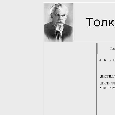
Гл
А
Б
В
ДИСТИЛ
ДИСТИЛЛИРО
воду. II су