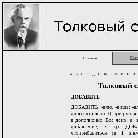
Пои
Главная
А
Б
В
Г
Д
Е
Ж
З
И
Й
К
Л
Толковый с
ДОБАВИТЬ
ДОБАВИТЬ, -влю, -вишь; -вле
дополнительно. Д. три рубля. 
в дополнение. Все ясно, д. н
добавление, -я, ср. ДОБ
чтоприбавиться (в 1 знач