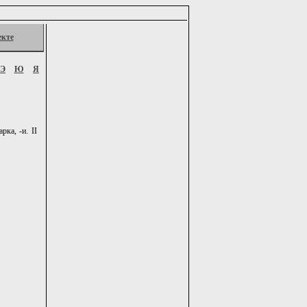
екте
Э
Ю
Я
рка, -и. II