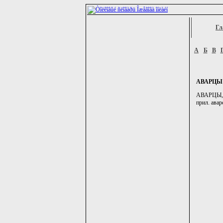
Гл
А
Б
В
АВАРЦЫ
АВАРЦЫ, -е
прил. авар