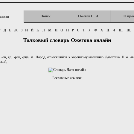
Поиск
Ожегов С. И.
О про
авная
Г
Д
Е
Ж
З
И
Й
К
Л
М
Н
О
П
Р
С
Т
У
Ф
Х
Ц
Ч
Ш
Щ
Толковый словарь Ожегова онлайн
в, ед. -рец, -рца, м. Народ, относящийся к коренномунаселению Дагестана. II ж. ава
ский,
Рекламные ссылки: