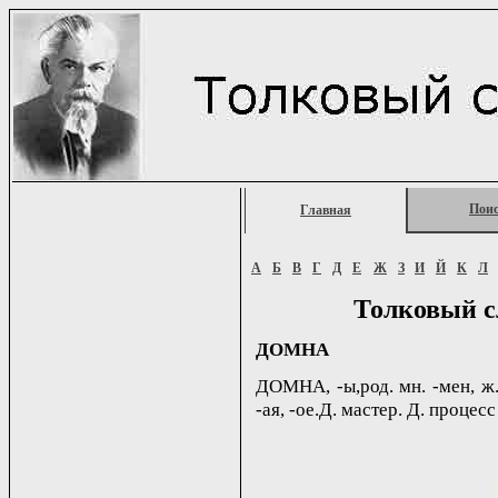
Пои
Главная
А
Б
В
Г
Д
Е
Ж
З
И
Й
К
Л
Толковый с
ДОМНА
ДОМНА, -ы,род. мн. -мен, ж.
-ая, -ое.Д. мастер. Д. процес