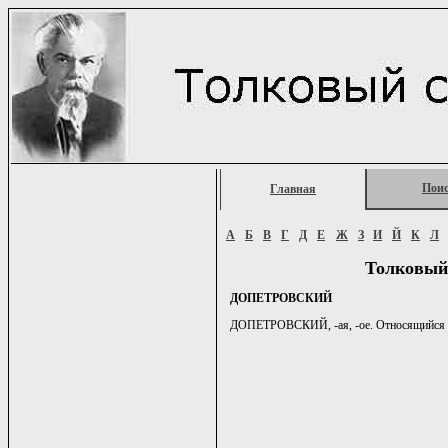
Пои
Главная
А
Б
В
Г
Д
Е
Ж
З
И
Й
К
Л
Толковый
ДОПЕТРОВСКИЙ
ДОПЕТРОВСКИЙ, -ая, -ое. Относящийся ко