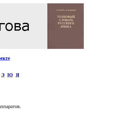
оекте
Э
Ю
Я
ппаратов.