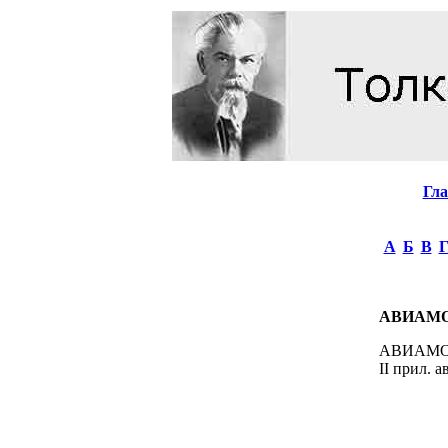
Гл
А
Б
В
АВИАМ
АВИАМОДЕ
II прил. 