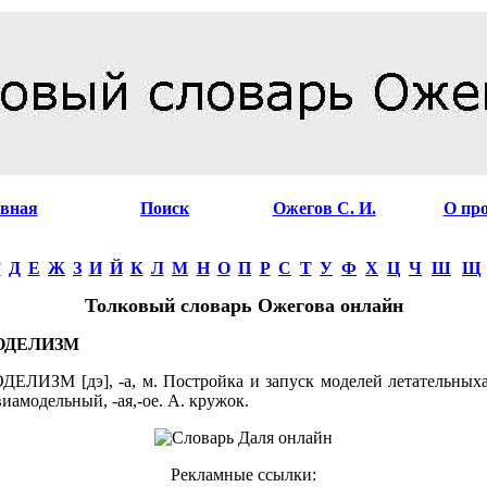
авная
Поиск
Ожегов С. И.
О пр
Г
Д
Е
Ж
З
И
Й
К
Л
М
Н
О
П
Р
С
Т
У
Ф
Х
Ц
Ч
Ш
Щ
Толковый словарь Ожегова онлайн
ОДЕЛИЗМ
ЛИЗМ [дэ], -а, м. Постройка и запуск моделей летательныха
авиамодельный, -ая,-ое. А. кружок.
Рекламные ссылки: