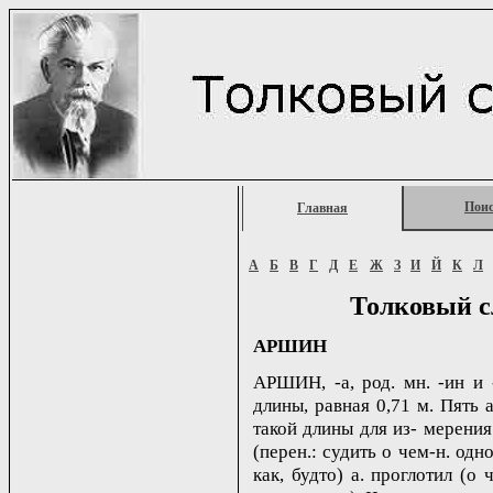
Пои
Главная
А
Б
В
Г
Д
Е
Ж
З
И
Й
К
Л
Толковый с
АРШИН
АРШИН, -а, род. мн. -ин и -
длины, равная 0,71 м. Пять а
такой длины для из- мерения
(перен.: судить о чем-н. одн
как, будто) а. проглотил (о