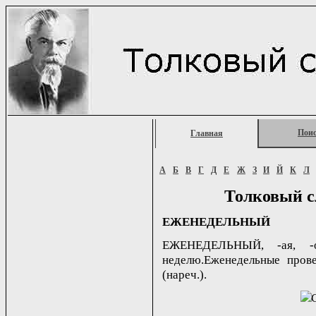
Пои
Главная
А
Б
В
Г
Д
Е
Ж
З
И
Й
К
Л
Толковый с
ЕЖЕНЕДЕЛЬНЫЙ
ЕЖЕНЕДЕЛЬНЫЙ, -ая, -
неделю.Еженедельные прове
(нареч.).