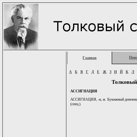
Пои
Главная
А
Б
В
Г
Д
Е
Ж
З
И
Й
К
Л
Толковый
АССИГНАЦИЯ
АССИГНАЦИЯ, -и, ж. Бумажный денежный зна
(спец.).