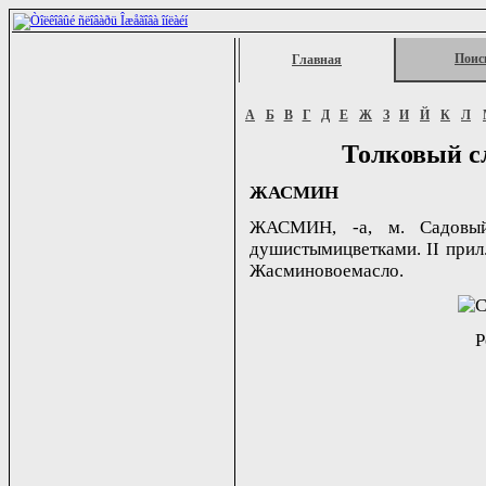
Поис
Главная
А
Б
В
Г
Д
Е
Ж
З
И
Й
К
Л
Толковый с
ЖАСМИН
ЖАСМИН, -а, м. Садовый
душистымицветками. II прил.
Жасминовоемасло.
Р