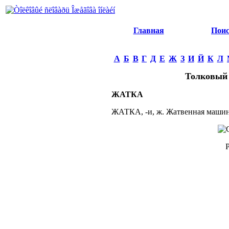
Главная
Пои
А
Б
В
Г
Д
Е
Ж
З
И
Й
К
Л
Толковый 
ЖАТКА
ЖАТКА, -и, ж. Жатвенная машин