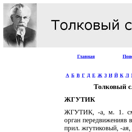
Главная
Пои
А
Б
В
Г
Д
Е
Ж
З
И
Й
К
Л
Толковый с
ЖГУТИК
ЖГУТИК, -а, м. 1. см
орган передвиженияв в
прил. жгутиковый, -ая,