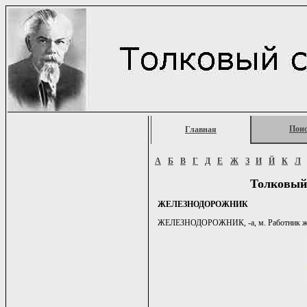
Пои
Главная
А
Б
В
Г
Д
Е
Ж
З
И
Й
К
Л
Толковый
ЖЕЛЕЗНОДОРОЖНИК
ЖЕЛЕЗНОДОРОЖНИК, -а, м. Работник желе