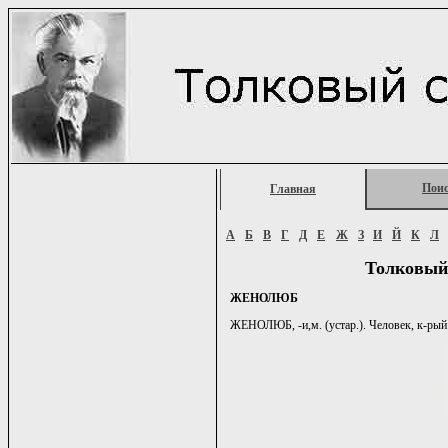
Пои
Главная
А
Б
В
Г
Д
Е
Ж
З
И
Й
К
Л
Толковый
ЖЕНОЛЮБ
ЖЕНОЛЮБ, -и,м. (устар.). Человек, к-рый