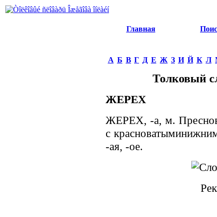
Главная
Пои
А
Б
В
Г
Д
Е
Ж
З
И
Й
К
Л
Толковый с
ЖЕРЕХ
ЖЕРЕХ, -а, м. Пресно
с красноватыминижними
-ая, -ое.
Рек