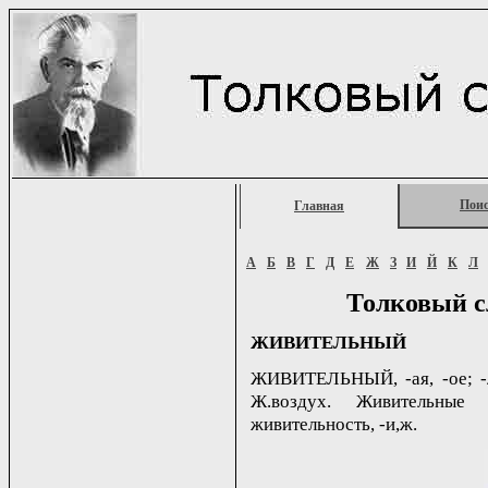
Пои
Главная
А
Б
В
Г
Д
Е
Ж
З
И
Й
К
Л
Толковый с
ЖИВИТЕЛЬНЫЙ
ЖИВИТЕЛЬНЫЙ, -ая, -ое; -л
Ж.воздух. Живительные 
живительность, -и,ж.