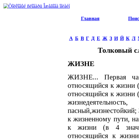
Главная
Пои
А
Б
В
Г
Д
Е
Ж
З
И
Й
К
Л
Толковый с
ЖИЗНЕ
ЖИЗНЕ... Первая ча
относящийся к жизни (
относящийся к жизни (
жизнедеятельнос
пасный,жизнестойкий; 3
к жизненному пути, на
к жизни (в 4 знач.
относящийся к жизни 