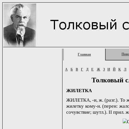
Пои
Главная
А
Б
В
Г
Д
Е
Ж
З
И
Й
К
Л
Толковый с
ЖИЛЕТКА
ЖИЛЕТКА, -и, ж. (разг.). То ж
жилетку кому-н. (перен: жало
сочувствие; шутл.). II прил. ж