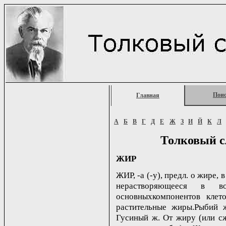
Пои
Главная
А
Б
В
Г
Д
Е
Ж
З
И
Й
К
Л
Толковый с
ЖИР
ЖИР, -а (-у), предл. о жире, 
нерастворяющееся в в
основныхкомпонентов клет
растительные жиры.Рыбий 
Гусиный ж. От жиру (или с