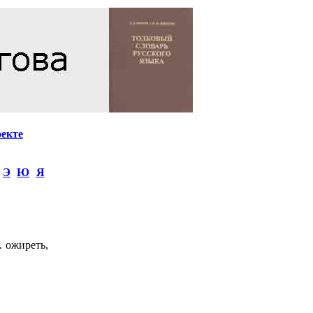
оекте
Э
Ю
Я
. ожиреть,