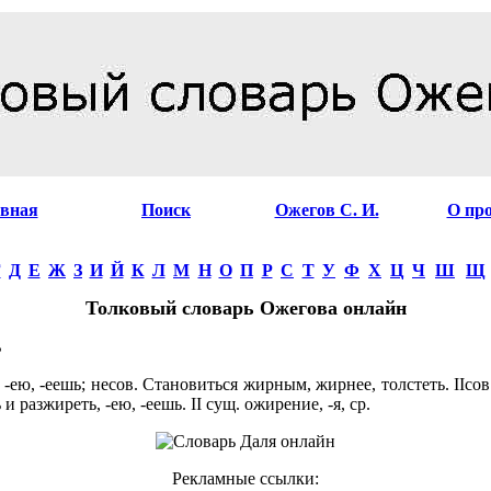
авная
Поиск
Ожегов С. И.
О пр
Г
Д
Е
Ж
З
И
Й
К
Л
М
Н
О
П
Р
С
Т
У
Ф
Х
Ц
Ч
Ш
Щ
Толковый словарь Ожегова онлайн
Ь
ею, -еешь; несов. Становиться жирным, жирнее, толстеть. IIсов
 и разжиреть, -ею, -еешь. II сущ. ожирение, -я, ср.
Рекламные ссылки: