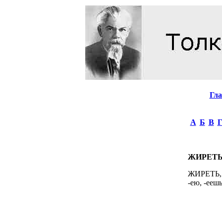
Гл
А
Б
В
ЖИРЕТ
ЖИРЕТЬ, -
-ею, -еешь