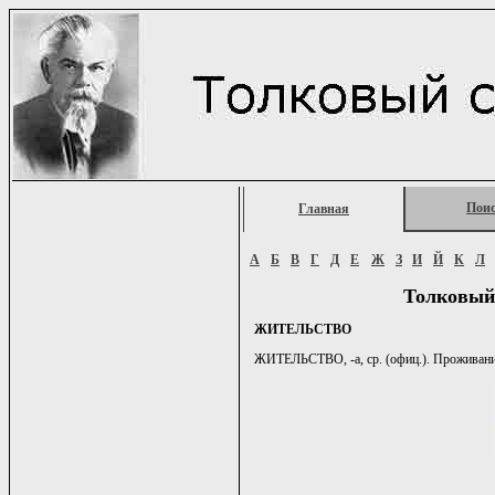
Пои
Главная
А
Б
В
Г
Д
Е
Ж
З
И
Й
К
Л
Толковый
ЖИТЕЛЬСТВО
ЖИТЕЛЬСТВО, -а, ср. (офиц.). Проживание 