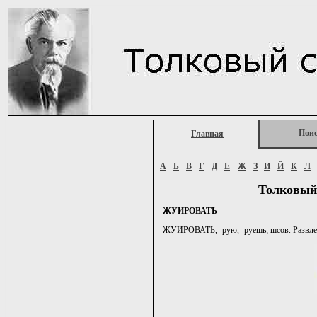
Пои
Главная
А
Б
В
Г
Д
Е
Ж
З
И
Й
К
Л
Толковый
ЖУИРОВАТЬ
ЖУИРОВАТЬ, -рую, -руешь; шсов. Развлек