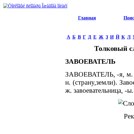
Главная
Пои
А
Б
В
Г
Д
Е
Ж
З
И
Й
К
Л
Толковый с
ЗАВОЕВАТЕЛЬ
ЗАВОЕВАТЕЛЬ, -я, м. Т
н. (страну,земли). Заво
ж. завоевательница, -ы.
Рек