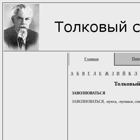
Пои
Главная
А
Б
В
Г
Д
Е
Ж
З
И
Й
К
Л
Толковый
ЗАВОЛНОВАТЬСЯ
ЗАВОЛНОВАТЬСЯ, -нуюсь, -нуешься; сов. 