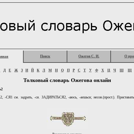
Поиск
Ожегов С. И.
О про
авная
Г
Д
Е
Ж
З
И
Й
К
Л
М
Н
О
П
Р
С
Т
У
Ф
Х
Ц
Ч
Ш
Щ
Толковый словарь Ожегова онлайн
Ь2
 -СЯ1 см. задрать, -ся. ЗАДИРАТЬСЯ2, -аюсь, -аешься; несов.(прост.). Приставать