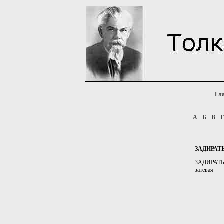
Гл
А
Б
В
ЗАДИРАТ
ЗАДИРАТЬ2,
затевая