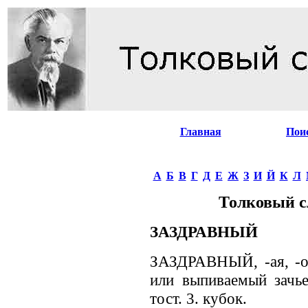
Главная
Пои
А
Б
В
Г
Д
Е
Ж
З
И
Й
К
Л
Толковый с
ЗАЗДРАВНЫЙ
ЗАЗДРАВНЫЙ, -ая, -о
или выпиваемый зачье-
тост. 3. кубок.