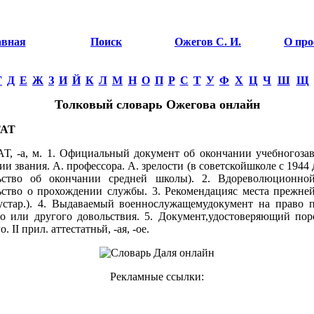
авная
Поиск
Ожегов С. И.
О про
Г
Д
Е
Ж
З
И
Й
К
Л
М
Н
О
П
Р
С
Т
У
Ф
Х
Ц
Ч
Ш
Щ
Толковый словарь Ожегова онлайн
АТ
, -а, м. 1. Официальный документ об окончании учебногозав
и звания. А. профессора. А. зрелости (в советскойшколе с 1944 д
льство об окончании средней школы). 2. Вдореволюционной
ьство о прохождении службы. 3. Рекомендацияс места прежне
устар.). 4. Выдаваемый военнослужащемудокумент на право 
о или другого довольствия. 5. Документ,удостоверяющий пор
. II прил. аттестатньй, -ая, -ое.
Рекламные ссылки: