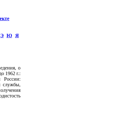
екте
Э
Ю
Я
едения, о
о 1962 г.:
 России:
й службы,
получения
одистость