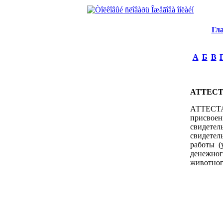
Гл
А
Б
В
АТТЕСТ
АТТЕСТАТ
присвоени
свидете
свидетел
работы (
денежног
животного