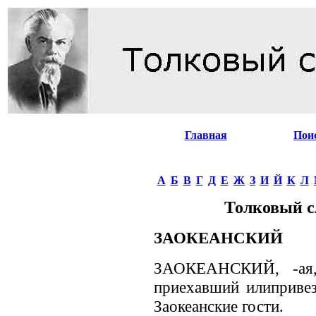
Главная
Пои
А
Б
В
Г
Д
Е
Ж
З
И
Й
К
Л
Толковый с
ЗАОКЕАНСКИЙ
ЗАОКЕАНСКИЙ, -ая, 
приехавший илипривез
Заокеанские гости.