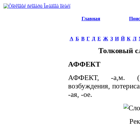
Главная
Пои
А
Б
В
Г
Д
Е
Ж
З
И
Й
К
Л
Толковый с
АФФЕКТ
АФФЕКТ, -а,м. (к
возбуждения, потериса
-ая, -ое.
Рек