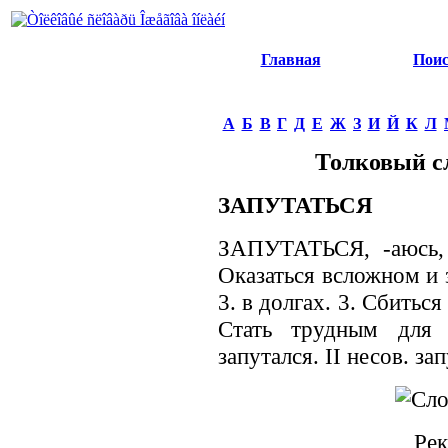
Главная
Пои
А
Б
В
Г
Д
Е
Ж
З
И
Й
К
Л
Толковый с
ЗАПУТАТЬСЯ
ЗАПУТАТЬСЯ, -аюсь, -
Оказаться всложном и 
3. в долгах. 3. Сбиться 
Стать трудным для р
запутался. II несов. за
Рек