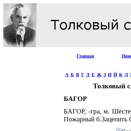
Главная
Пои
А
Б
В
Г
Д
Е
Ж
З
И
Й
К
Л
Толковый с
БAГOP
БAГOP, -гра, м. Шест
Пожарный б.Зацепить ба