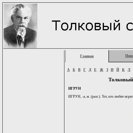
Пои
Главная
А
Б
В
Г
Д
Е
Ж
З
И
Й
К
Л
Толковый
ИГРУН
ИГРУН, -а, м. (разг.). Тот, кто любит играт