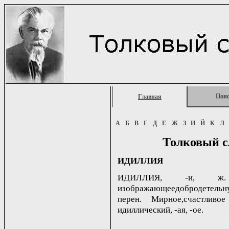
Пои
Главная
А
Б
В
Г
Д
Е
Ж
З
И
Й
К
Л
Толковый с
ИДИЛЛИЯ
ИДИЛЛИЯ, -и, ж. 1
изображающеедобродетельн
перен. Мирное,счастливо
идиллический, -ая, -ое.