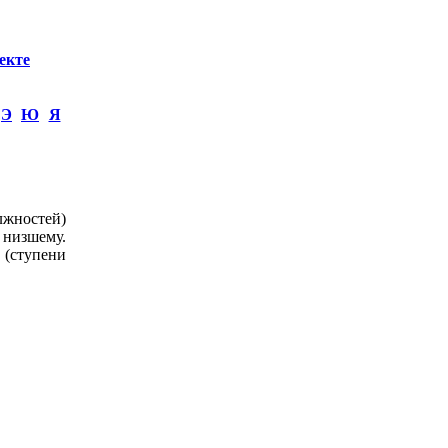
екте
Э
Ю
Я
лжностей)
 низшему.
 (ступени