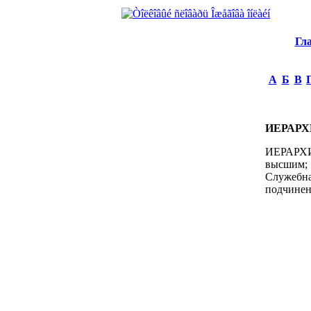
Гл
А
Б
В
ИЕРАРХ
ИЕРАРХИЯ
высшим; 
Служебна
подчинен