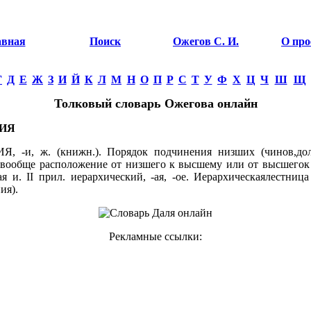
авная
Поиск
Ожегов С. И.
О про
Г
Д
Е
Ж
З
И
Й
К
Л
М
Н
О
П
Р
С
Т
У
Ф
Х
Ц
Ч
Ш
Щ
Толковый словарь Ожегова онлайн
ИЯ
, -и, ж. (книжн.). Порядок подчинения низших (чинов,до
вообще расположение от низшего к высшему или от высшегок
я и. II прил. иерархический, -ая, -ое. Иерархическаялестница
ия).
Рекламные ссылки: