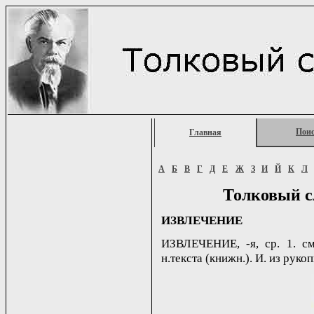
Пои
Главная
А
Б
В
Г
Д
Е
Ж
З
И
Й
К
Л
Толковый с
ИЗВЛЕЧЕНИЕ
ИЗВЛЕЧЕНИЕ, -я, ср. 1. см
н.текста (книжн.). И. из рук