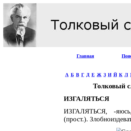
Главная
Пои
А
Б
В
Г
Д
Е
Ж
З
И
Й
К
Л
Толковый с
ИЗГАЛЯТЬСЯ
ИЗГАЛЯТЬСЯ, -яюсь,
(прост.). Злобноиздева