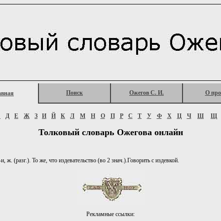
Поиск
Ожегов С. И.
О про
авная
Г
Д
Е
Ж
З
И
Й
К
Л
М
Н
О
П
Р
С
Т
У
Ф
Х
Ц
Ч
Ш
Щ
Толковый словарь Ожегова онлайн
, ж. (разг.). То же, что издевательство (во 2 знач.).Говорить с издевкой.
Рекламные ссылки: