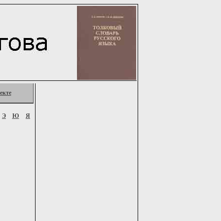
екте
Э
Ю
Я