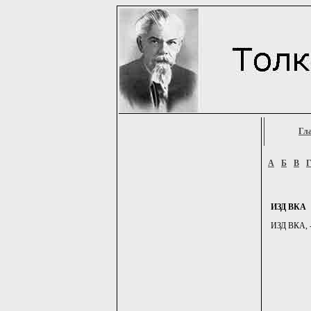
Гл
А
Б
В
ИЗД ВКА
ИЗД ВКА, -и