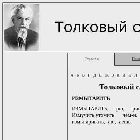
Пои
Главная
А
Б
В
Г
Д
Е
Ж
З
И
Й
К
Л
Толковый с
ИЗМЫТАРИТЬ
ИЗМЫТАРИТЬ, -рю, -ришь
Измучить,утомить чем-н
измытаривать, -аю, -аешь.