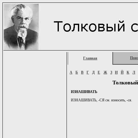
Пои
Главная
А
Б
В
Г
Д
Е
Ж
З
И
Й
К
Л
Толковый
ИЗНАШИВАТЬ
ИЗНАШИВАТЬ, -СЯ см. износить, -ся.