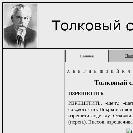
Пои
Главная
А
Б
В
Г
Д
Е
Ж
З
И
Й
К
Л
Толковый с
ИЗРЕШЕТИТЬ
ИЗРЕШЕТИТЬ, -шечу, -шет
сов.,кого-что. Покрыть спло
изрешетилаодежду. Осколки
(перен.). IIнесов. изрешечива