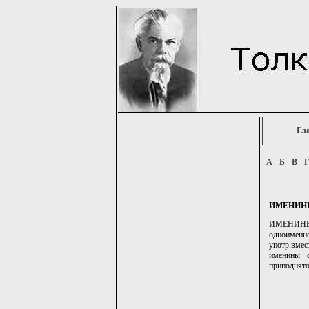
Гл
А
Б
В
ИМЕНИН
ИМЕНИНЫ, -
одноименно
употр.вмес
именины с
приподнято