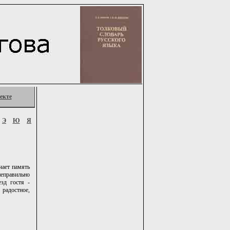
екте
Э
Ю
Я
чает память
неправильно
езд гостя -
радостное,