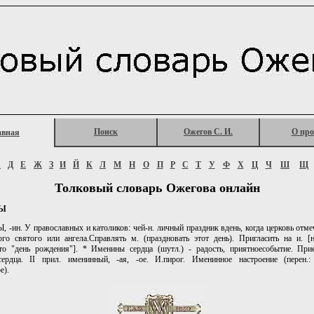
Поиск
Ожегов С. И.
О про
авная
Г
Д
Е
Ж
З
И
Й
К
Л
М
Н
О
П
Р
С
Т
У
Ф
Х
Ц
Ч
Ш
Щ
Толковый словарь Ожегова онлайн
Ы
ин. У православных и католиков: чей-н. личный праздник вдень, когда церковь отме
го святого или ангела.Справлять м. (праздновать этот день). Пригласить на и. [
то "день рождения"]. * Именины сердца (шутл.) - радость, приятноесобытие. При
ердца. II прил. именинный, -ая, -ое. И.пирог. Именинное настроение (перен.: 
е).