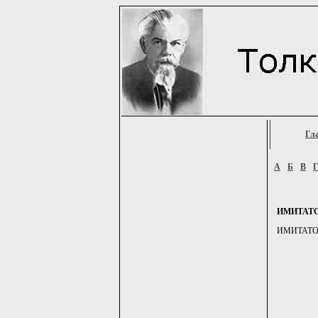
Гл
А
Б
В
ИМИТАТ
ИМИТАТОР, -