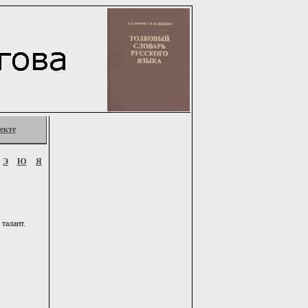
екте
Э
Ю
Я
 талант.