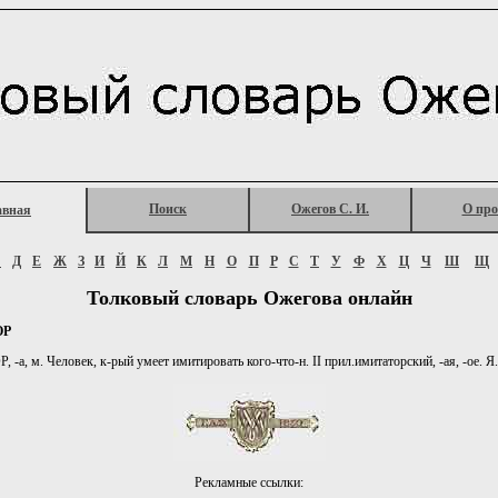
Поиск
Ожегов С. И.
О про
авная
Г
Д
Е
Ж
З
И
Й
К
Л
М
Н
О
П
Р
С
Т
У
Ф
Х
Ц
Ч
Ш
Щ
Толковый словарь Ожегова онлайн
ОР
а, м. Человек, к-рый умеет имитировать кого-что-н. II прил.имитаторский, -ая, -ое. Я.
Рекламные ссылки: