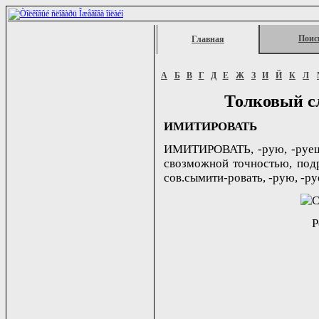
Поис
Главная
А
Б
В
Г
Д
Е
Ж
З
И
Й
К
Л
Толковый с
ИМИТИРОВАТЬ
ИМИТИРОВАТЬ, -рую, -руешь;
свозможной точностью, подр
сов.сымити-ровать, -рую, -руе
Р