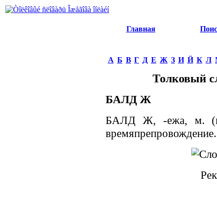
Главная
Пои
А
Б
В
Г
Д
Е
Ж
З
И
Й
К
Л
Толковый с
БАЛД Ж
БАЛД Ж, -ежа, м. (п
времяпрепровождение.1
Рек