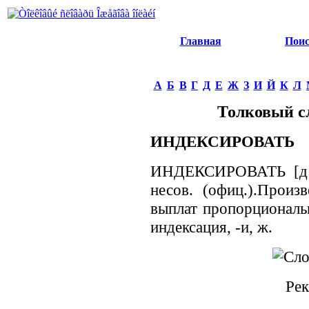
Главная
Пои
А
Б
В
Г
Д
Е
Ж
З
И
Й
К
Л
Толковый с
ИНДЕКСИРОВАТЬ
ИНДЕКСИРОВАТЬ [дэ],
несов. (офиц.).Произв
выплат пропорциональн
индексация, -и, ж.
Рек