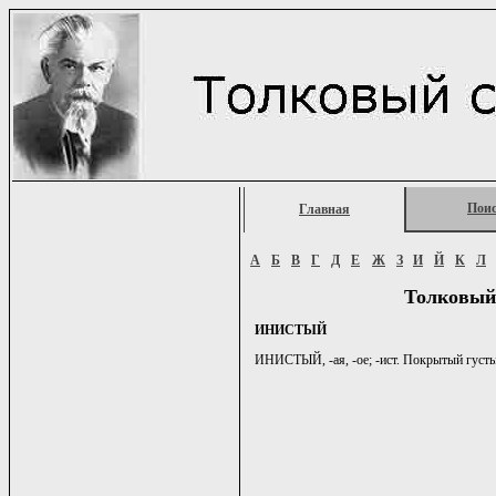
Пои
Главная
А
Б
В
Г
Д
Е
Ж
З
И
Й
К
Л
Толковый
ИНИСТЫЙ
ИНИСТЫЙ, -ая, -ое; -ист. Покрытый густы